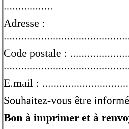
.................
Adresse :
...........................................
Code postale : .....................
...........................................
E.mail : .............................
Souhaitez-vous être informé
Bon à imprimer et à renvoy